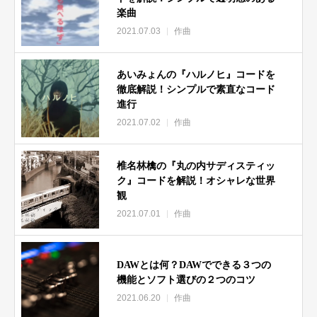
楽曲
2021.07.03
作曲
あいみょんの『ハルノヒ』コードを
徹底解説！シンプルで素直なコード
進行
2021.07.02
作曲
椎名林檎の『丸の内サディスティッ
ク』コードを解説！オシャレな世界
観
2021.07.01
作曲
DAWとは何？DAWでできる３つの
機能とソフト選びの２つのコツ
2021.06.20
作曲