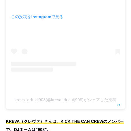
この投稿をInstagramで見る
kreva_drk_dj908(@kreva_drk_dj908)がシェアした投稿
KREVA（クレヴァ）さんは、KICK THE CAN CREWのメンバー
で、DJネームは”908”。