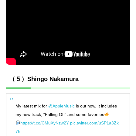
（５）Shingo Nakamura
My latest mix for
@AppleMusic
is out now. It includes
my new track, “Falling Off” and some favorites
https://t.co/CMuXyNzw2Y
pic.twitter.com/uSP1a3Zk
7h