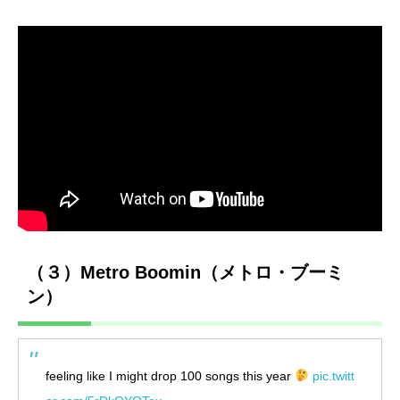
（３）Metro Boomin（メトロ・ブーミ
ン）
feeling like I might drop 100 songs this year
pic.twitt