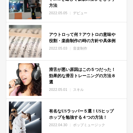
方法
2022.05.05
デビュー
アウトロって何？アウトロの意味や
役割・楽曲制作の時の方針や具体例
2022.05.03
音楽制作
滑舌が悪い原因はこの５つだった！
効果的な滑舌トレーニングの方法８
選
2022.05.01
スキル
有名なUSラッパー５選！USヒップ
ホップを勉強する４つの方法！
2022.04.30
ポップミュージック