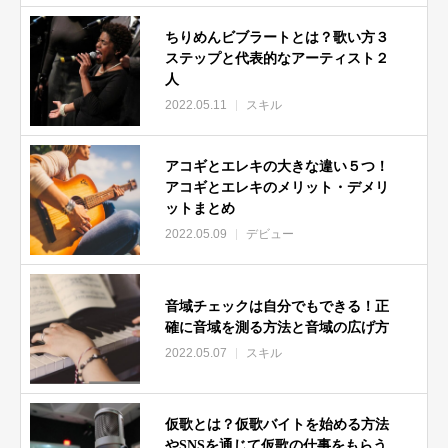
ちりめんビブラートとは？歌い方３
ステップと代表的なアーティスト２
人
2022.05.11
スキル
アコギとエレキの大きな違い５つ！
アコギとエレキのメリット・デメリ
ットまとめ
2022.05.09
デビュー
音域チェックは自分でもできる！正
確に音域を測る方法と音域の広げ方
2022.05.07
スキル
仮歌とは？仮歌バイトを始める方法
やSNSを通じて仮歌の仕事をもらう