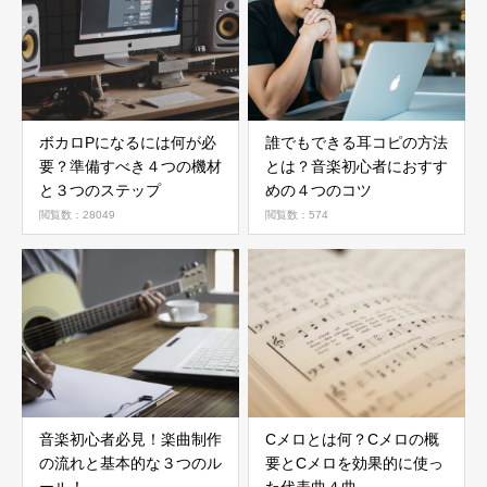
ボカロPになるには何が必
誰でもできる耳コピの方法
要？準備すべき４つの機材
とは？音楽初心者におすす
と３つのステップ
めの４つのコツ
閲覧数：28049
閲覧数：574
音楽初心者必見！楽曲制作
Cメロとは何？Cメロの概
の流れと基本的な３つのル
要とCメロを効果的に使っ
ール！
た代表曲４曲