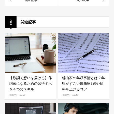
関連記事
【歌詞で想いを届ける】作
編曲家の年収事情とは？年
詞家になるための習得すべ
収がすごい編曲家3選や給
き４つのスキル
料を上げるコツ
閲覧数：1218
閲覧数：1328