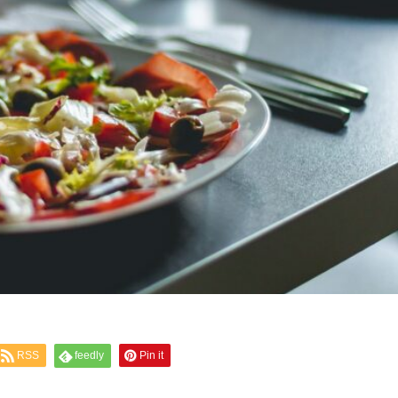
RSS
feedly
Pin it