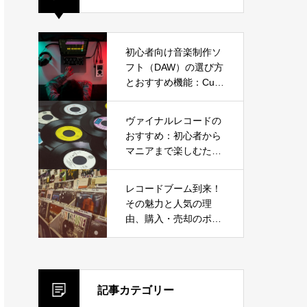
初心者向け音楽制作ソ
フト（DAW）の選び方
とおすすめ機能：Cub
ase、Ableton Live、F
L Studioから選ぼう
ヴァイナルレコードの
おすすめ：初心者から
マニアまで楽しむため
のガイド
レコードブーム到来！
その魅力と人気の理
由、購入・売却のポイ
ントを徹底解説
記事カテゴリー