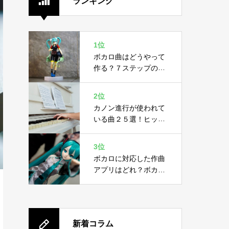
ランキング
1位
ボカロ曲はどうやって
作る？７ステップの作
り方と４つの必要機材
2位
カノン進行が使われて
いる曲２５選！ヒット
曲に隠された黄金ルー
ル
3位
ボカロに対応した作曲
アプリはどれ？ボカロ
の概要と作曲アプリ２
選
新着コラム