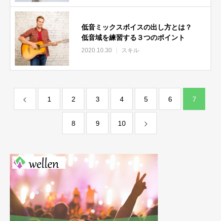
低音ミックスボイスの出し方とは？
低音域を練習する３つのポイント
2020.10.30
スキル
1
2
3
4
5
6
7
8
9
10