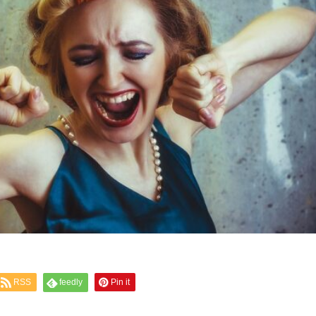
RSS
feedly
Pin it