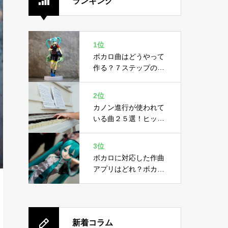
ランキング
1位
ボカロ曲はどうやって
作る？７ステップの作
り方と４つの必要機材
2位
カノン進行が使われて
いる曲２５選！ヒット
曲に隠された黄金ルー
ル
3位
ボカロに対応した作曲
アプリはどれ？ボカロ
の概要と作曲アプリ２
選
新着コラム