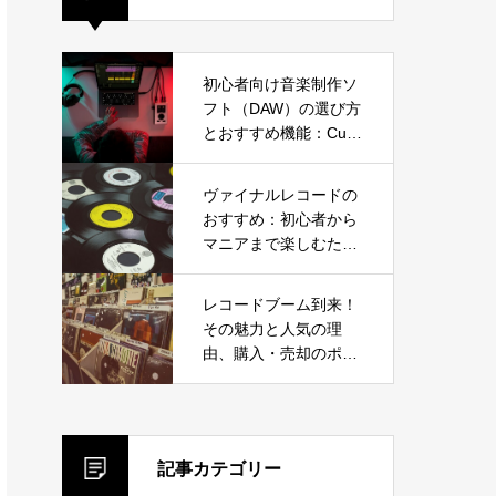
初心者向け音楽制作ソ
フト（DAW）の選び方
とおすすめ機能：Cub
ase、Ableton Live、F
L Studioから選ぼう
ヴァイナルレコードの
おすすめ：初心者から
マニアまで楽しむため
のガイド
レコードブーム到来！
その魅力と人気の理
由、購入・売却のポイ
ントを徹底解説
記事カテゴリー