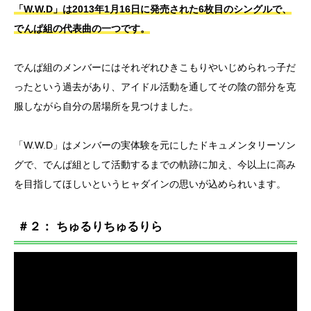
「W.W.D」は2013年1月16日に発売された6枚目のシングルで、
でんぱ組の代表曲の一つです。
でんぱ組のメンバーにはそれぞれひきこもりやいじめられっ子だ
ったという過去があり、アイドル活動を通してその陰の部分を克
服しながら自分の居場所を見つけました。
「W.W.D」はメンバーの実体験を元にしたドキュメンタリーソン
グで、でんぱ組として活動するまでの軌跡に加え、今以上に高み
を目指してほしいというヒャダインの思いが込められいます。
＃２： ちゅるりちゅるりら