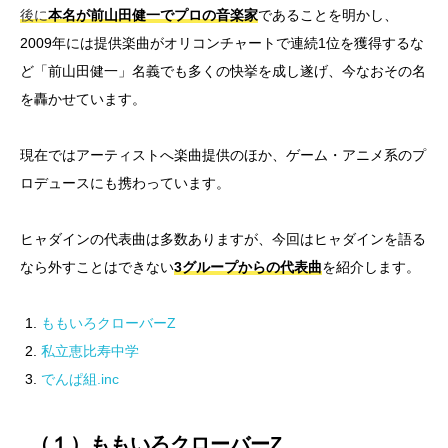
後に
本名が前山田健一でプロの音楽家
であることを明かし、
2009年には提供楽曲がオリコンチャートで連続1位を獲得するな
ど「前山田健一」名義でも多くの快挙を成し遂げ、今なおその名
を轟かせています。
現在ではアーティストへ楽曲提供のほか、ゲーム・アニメ系のプ
ロデュースにも携わっています。
ヒャダインの代表曲は多数ありますが、今回はヒャダインを語る
なら外すことはできない
3グループからの代表曲
を紹介します。
ももいろクローバーZ
私立恵比寿中学
でんぱ組.inc
（１）ももいろクローバーZ