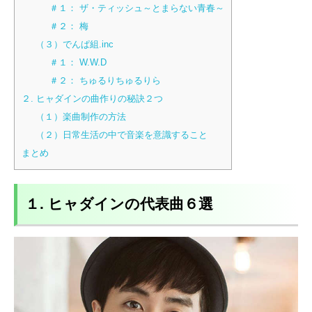
＃１： ザ・ティッシュ～とまらない青春～
＃２： 梅
（３）でんぱ組.inc
＃１： W.W.D
＃２： ちゅるりちゅるりら
２. ヒャダインの曲作りの秘訣２つ
（１）楽曲制作の方法
（２）日常生活の中で音楽を意識すること
まとめ
１. ヒャダインの代表曲６選