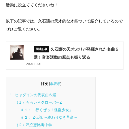
活動に役立ててくださいね！
以下の記事では、久石譲の天才的な才能ついて紹介しているので
ぜひご覧ください。
久石譲の天才ぶりが発揮された名曲５
選！音楽活動の原点も振り返る
2020.10.31
目次
[
非表示
]
１. ヒャダインの代表曲６選
（１）ももいろクローバーZ
＃１：「行くぜっ！怪盗少女」
＃２： Z伝説 ～終わりなき革命～
（２）私立恵比寿中学