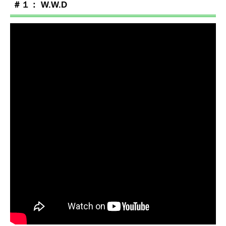
＃１： W.W.D