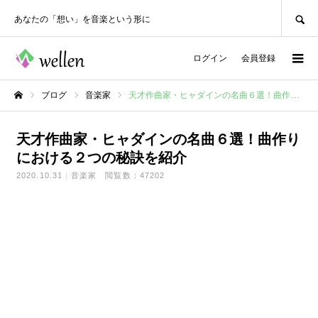
SEARCH
あなたの「想い」を音楽という形に
ログイン
会員登録
ブログ
音楽家
天才作曲家・ヒャダインの名曲６選！曲作りにおける２つの秘訣を紹介
ホーム
天才作曲家・ヒャダインの名曲６選！曲作り
における２つの秘訣を紹介
2020.10.31
音楽家
閲覧数：47202