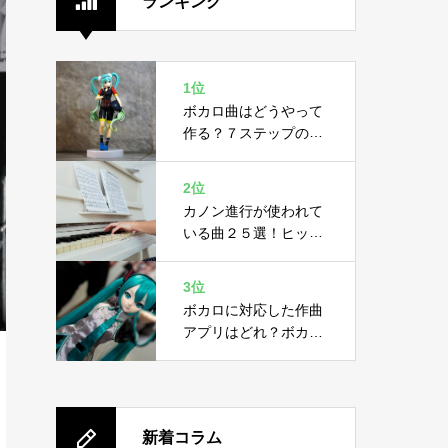
ランキング
1位
ボカロ曲はどうやって
作る？７ステップの作
り方と４つの必要機材
2位
カノン進行が使われて
いる曲２５選！ヒット
曲に隠された黄金ルー
ル
3位
ボカロに対応した作曲
アプリはどれ？ボカロ
の概要と作曲アプリ２
選
新着コラム