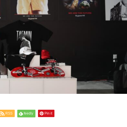
RSS
feedly
Pin it