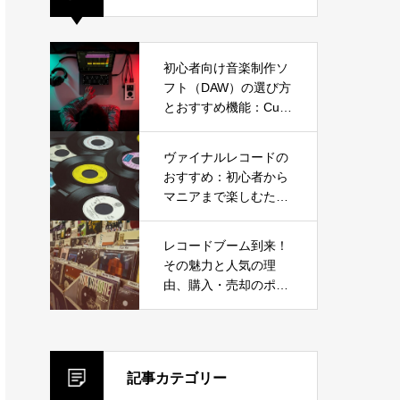
初心者向け音楽制作ソ
フト（DAW）の選び方
とおすすめ機能：Cub
ase、Ableton Live、F
L Studioから選ぼう
ヴァイナルレコードの
おすすめ：初心者から
マニアまで楽しむため
のガイド
レコードブーム到来！
その魅力と人気の理
由、購入・売却のポイ
ントを徹底解説
記事カテゴリー