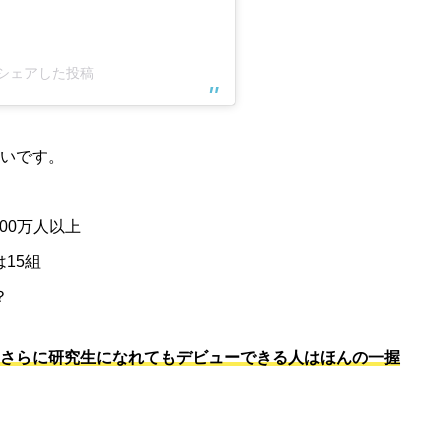
m)がシェアした投稿
低いです。
00万人以上
は15組
？
、さらに研究生になれてもデビューできる人はほんの一握