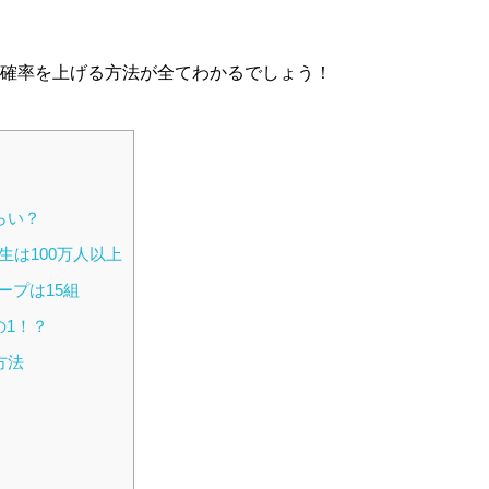
る確率を上げる方法が全てわかるでしょう！
らい？
は100万人以上
ープは15組
の1！？
方法