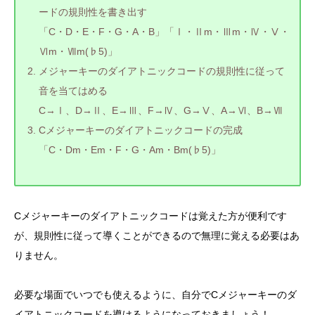
ードの規則性を書き出す
「C・D・E・F・G・A・B」「Ⅰ・Ⅱm・Ⅲm・Ⅳ・Ⅴ・
Ⅵm・Ⅶm(♭5)」
メジャーキーのダイアトニックコードの規則性に従って
音を当てはめる
C→Ⅰ、D→Ⅱ、E→Ⅲ、F→Ⅳ、G→Ⅴ、A→Ⅵ、B→Ⅶ
Cメジャーキーのダイアトニックコードの完成
「C・Dm・Em・F・G・Am・Bm(♭5)」
Cメジャーキーのダイアトニックコードは覚えた方が便利です
が、規則性に従って導くことができるので無理に覚える必要はあ
りません。
必要な場面でいつでも使えるように、自分でCメジャーキーのダ
イアトニックコードを導けるようになっておきましょう！