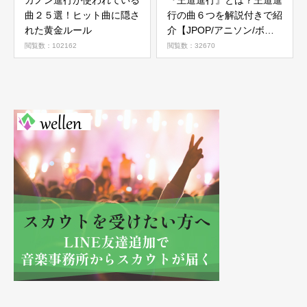
カノン進行が使われている
『王道進行』とは？王道進
曲２５選！ヒット曲に隠さ
行の曲６つを解説付きで紹
れた黄金ルール
介【JPOP/アニソン/ボカ
ロ】
閲覧数：102162
閲覧数：32670