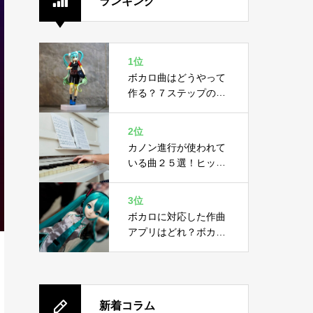
ランキング
1位
ボカロ曲はどうやって
作る？７ステップの作
り方と４つの必要機材
2位
カノン進行が使われて
いる曲２５選！ヒット
曲に隠された黄金ルー
ル
3位
ボカロに対応した作曲
アプリはどれ？ボカロ
の概要と作曲アプリ２
選
新着コラム