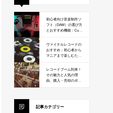
初心者向け音楽制作ソ
フト（DAW）の選び方
とおすすめ機能：Cub
ase、Ableton Live、F
L Studioから選ぼう
ヴァイナルレコードの
おすすめ：初心者から
マニアまで楽しむため
のガイド
レコードブーム到来！
その魅力と人気の理
由、購入・売却のポイ
ントを徹底解説
記事カテゴリー