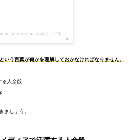
有村架純 Kasumi_Arimura_Fans page(@kasumi_arimura.fansta)がシェアした投稿
という言葉が何かを理解しておかなければなりません。
する人全般
称
きましょう。