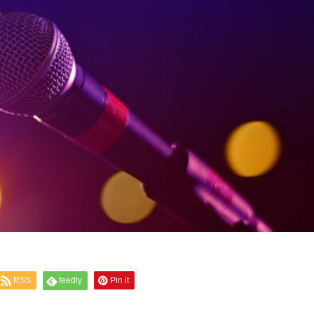
RSS
feedly
Pin it