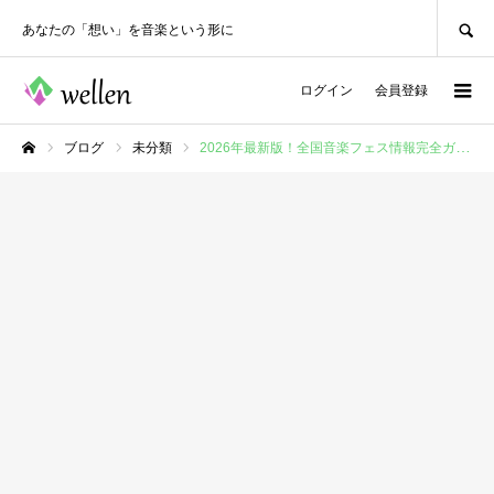
SEARCH
あなたの「想い」を音楽という形に
ログイン
会員登録
ブログ
未分類
2026年最新版！全国音楽フェス情報完全ガイド – エリア別、ジャンル別徹底網羅
ホーム