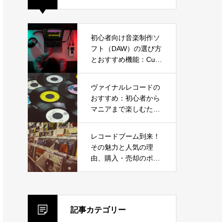
初心者向け音楽制作ソ
フト（DAW）の選び方
とおすすめ機能：Cub
ase、Ableton Live、F
L Studioから選ぼう
ヴァイナルレコードの
おすすめ：初心者から
マニアまで楽しむため
のガイド
レコードブーム到来！
その魅力と人気の理
由、購入・売却のポイ
ントを徹底解説
記事カテゴリー