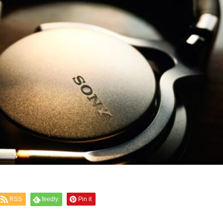
RSS
feedly
Pin it