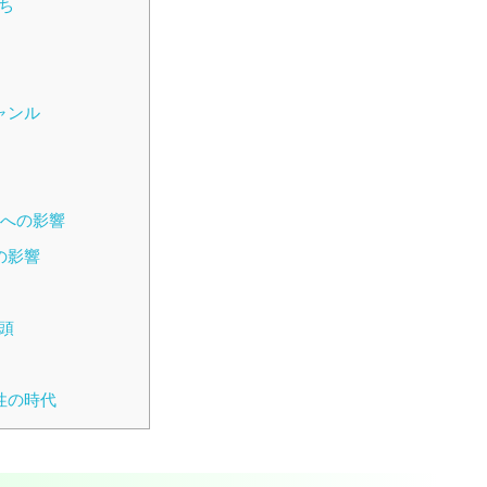
ち
ャンル
来への影響
の影響
頭
性の時代