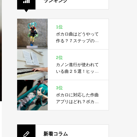
ランキング
1位
ボカロ曲はどうやって
作る？７ステップの作
り方と４つの必要機材
2位
カノン進行が使われて
いる曲２５選！ヒット
曲に隠された黄金ルー
ル
3位
ボカロに対応した作曲
アプリはどれ？ボカロ
の概要と作曲アプリ２
選
新着コラム