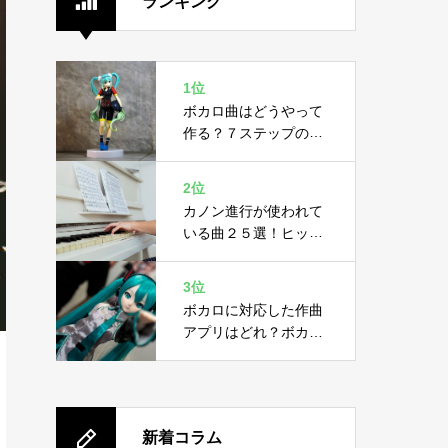
ランキング
1位
ボカロ曲はどうやって
作る？７ステップの作
り方と４つの必要機材
2位
カノン進行が使われて
いる曲２５選！ヒット
曲に隠された黄金ルー
ル
3位
ボカロに対応した作曲
アプリはどれ？ボカロ
の概要と作曲アプリ２
選
新着コラム