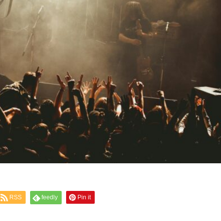
RSS
feedly
Pin it