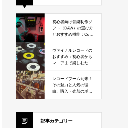
初心者向け音楽制作ソ
フト（DAW）の選び方
とおすすめ機能：Cub
ase、Ableton Live、F
L Studioから選ぼう
ヴァイナルレコードの
おすすめ：初心者から
マニアまで楽しむため
のガイド
レコードブーム到来！
その魅力と人気の理
由、購入・売却のポイ
ントを徹底解説
記事カテゴリー