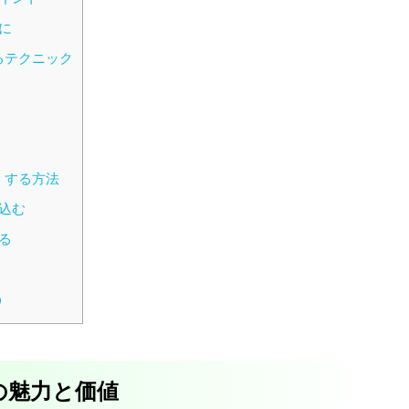
に
るテクニック
くする方法
込む
る
う
の魅力と価値